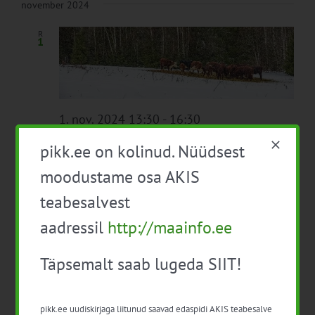
november 2024
R
1
1. nov. 2024 13:30
-
16:30
Lihaveiste aastaringne pidamine ja
pikk.ee on kolinud. Nüüdsest
söötmine
moodustame osa AKIS
Veebis
, Eesti
teabesalvest
Tasuta
aadressil
http://maainfo.ee
6. nov. 2024 10:00
-
16:00
K
6
Täpsemalt saab lugeda SIIT!
Infopäev: põllumuldade ja
agrotehnoloogilise külvikorrakatse
uuringutest ja tulemustest (METK,
pikk.ee uudiskirjaga liitunud saavad edaspidi AKIS teabesalve