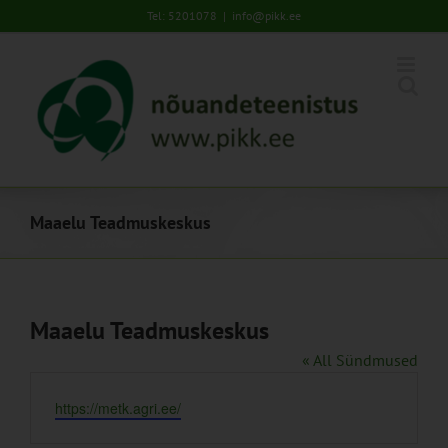
Skip
Tel: 5201078
|
info@pikk.ee
to
content
Maaelu Teadmuskeskus
Maaelu Teadmuskeskus
« All Sündmused
Website
https://metk.agri.ee/