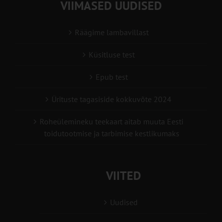
VIIMASED UUDISED
Räägime lambavillast
Küsitluse test
Epub test
Ürituste tagasiside kokkuvõte 2024
Roheülemineku teekaart aitab muuta Eesti
toidutootmise ja tarbimise kestlikumaks
VIITED
Uudised