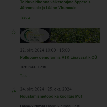
Toiduvaldkonna väiketootjate õppereis
Järvamaale ja Lääne-Virumaale
Tasuta
T
22
22. okt. 2024 10:00
-
15:00
Põllupäev demofarmis ATK Linaväsrtik OÜ
Tartumaa
, Eesti
Tasuta
24. okt. 2024
-
25. okt. 2024
N
24
Nõustamismetoodika koolitus M01
Lääne-Virumaa
Lääne-Virumaa, Eesti