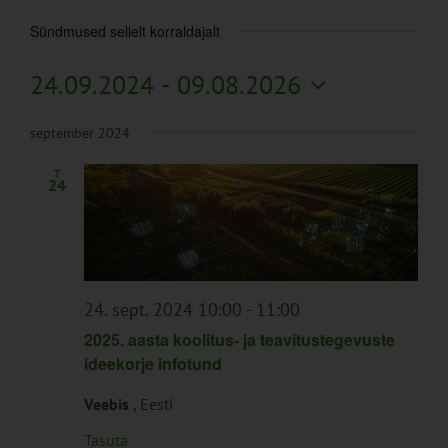
Sündmused sellelt korraldajalt
24.09.2024
 - 
09.08.2026
Vali
kuupäev.
september 2024
T
24
2025.
24. sept. 2024 10:00
-
11:00
aasta
2025. aasta koolitus- ja teavitustegevuste
koolitus-
ideekorje infotund
ja
Veebis
, Eesti
teavitustegevuste
ideekorje
Tasuta