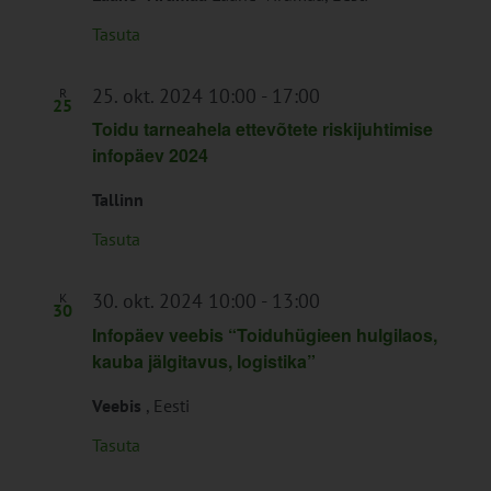
Tasuta
25. okt. 2024 10:00
-
17:00
R
25
Toidu tarneahela ettevõtete riskijuhtimise
infopäev 2024
Tallinn
Tasuta
30. okt. 2024 10:00
-
13:00
K
30
Infopäev veebis “Toiduhügieen hulgilaos,
kauba jälgitavus, logistika”
Veebis
, Eesti
Tasuta