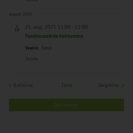
august 2025
25. aug. 2025 11:00
-
12:00
E
25
Teadmussiirde kohtumine
Veebis
, Eesti
Tasuta
Sündmused
Sünd
Eelmine
Täna
Järgmine
Telli kalender