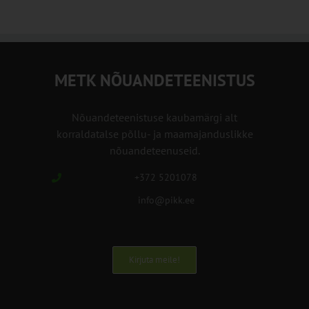
METK NÕUANDETEENISTUS
Nõuandeteenistuse kaubamärgi alt
korraldatalse põllu- ja maamajanduslikke
nõuandeteenuseid.
+372 5201078
info@pikk.ee
Kirjuta meile!