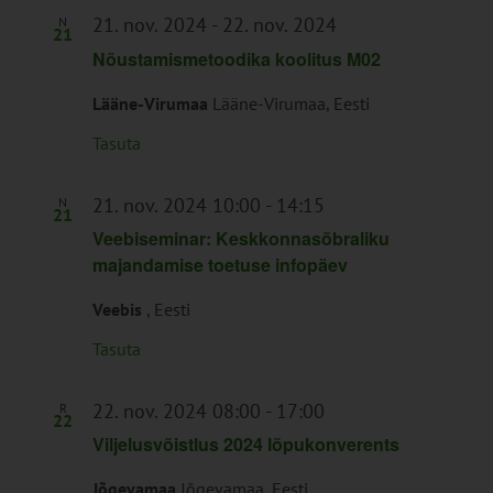
21. nov. 2024
-
22. nov. 2024
N
21
Nõustamismetoodika koolitus M02
Lääne-Virumaa
Lääne-Virumaa, Eesti
Tasuta
21. nov. 2024 10:00
-
14:15
N
21
Veebiseminar: Keskkonnasõbraliku
majandamise toetuse infopäev
Veebis
, Eesti
Tasuta
22. nov. 2024 08:00
-
17:00
R
22
Viljelusvõistlus 2024 lõpukonverents
Jõgevamaa
Jõgevamaa, Eesti