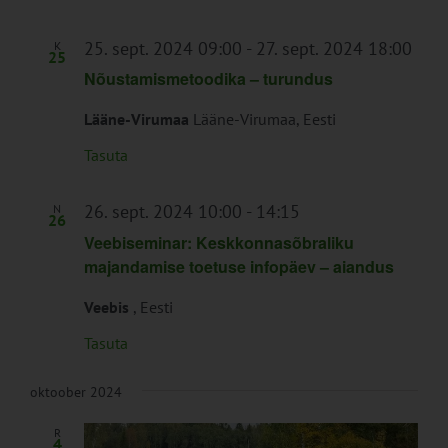
infotunnid
25. sept. 2024 09:00
-
27. sept. 2024 18:00
K
25
Nõustamismetoodika – turundus
Lääne-Virumaa
Lääne-Virumaa, Eesti
Tasuta
26. sept. 2024 10:00
-
14:15
N
26
Veebiseminar: Keskkonnasõbraliku
majandamise toetuse infopäev – aiandus
Veebis
, Eesti
Tasuta
oktoober 2024
R
4