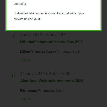
Saaremaa)
uudiskirja.
Saaremaa
Saaremaa
Uudiskirjast lahkumine on võimalik iga uudiskirja lõpus
olevate linkide kaudu.
Tasuta
7. nov. 2024
-
8. nov. 2024
N
7
Nõustamismetoodika koolitus M02
Lääne-Virumaa
Lääne-Virumaa, Eesti
Tasuta
14. nov. 2024 09:30
-
17:00
N
14
Aianduse Visioonikonverents 2024
Pärnumaa
Pärnumaa, Eesti
Tasuta