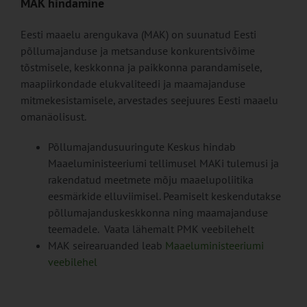
MAK hindamine
Eesti maaelu arengukava (MAK) on suunatud Eesti
põllumajanduse ja metsanduse konkurentsivõime
tõstmisele, keskkonna ja paikkonna parandamisele,
maapiirkondade elukvaliteedi ja maamajanduse
mitmekesistamisele, arvestades seejuures Eesti maaelu
omanäolisust.
Põllumajandusuuringute Keskus hindab
Maaeluministeeriumi tellimusel MAKi tulemusi ja
rakendatud meetmete mõju maaelupoliitika
eesmärkide elluviimisel. Peamiselt keskendutakse
põllumajanduskeskkonna ning maamajanduse
teemadele. Vaata lähemalt PMK veebilehelt
MAK seirearuanded leab
Maaeluministeeriumi
veebilehel