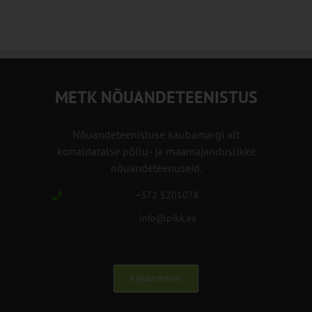
METK NÕUANDETEENISTUS
Nõuandeteenistuse kaubamärgi alt
korraldatalse põllu- ja maamajanduslikke
nõuandeteenuseid.
+372 5201078
info@pikk.ee
Kirjuta meile!