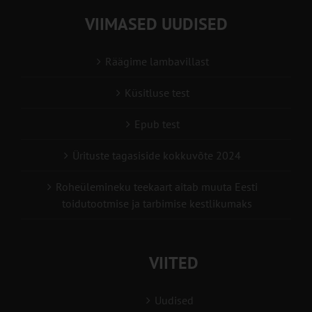
VIIMASED UUDISED
Räägime lambavillast
Küsitluse test
Epub test
Ürituste tagasiside kokkuvõte 2024
Roheülemineku teekaart aitab muuta Eesti
toidutootmise ja tarbimise kestlikumaks
VIITED
Uudised