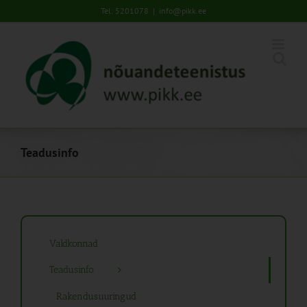
Skip
Tel: 5201078
|
info@pikk.ee
to
content
Teadusinfo
Valdkonnad
Teadusinfo
Rakendusuuringud