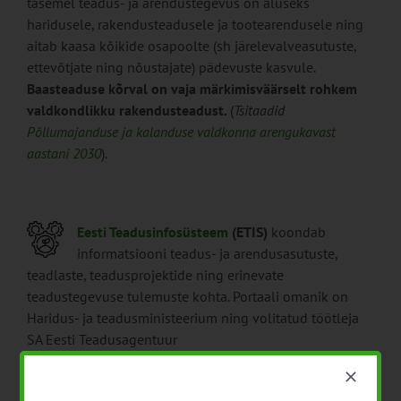
tasemel teadus- ja arendustegevus on aluseks
haridusele, rakendusteadusele ja tootearendusele ning
aitab kaasa kõikide osapoolte (sh järelevalveasutuste,
ettevõtjate ning nõustajate) pädevuste kasvule.
Baasteaduse kõrval on vaja märkimisväärselt rohkem
valdkondlikku
rakendusteadust.
(
Tsitaadid
Põllumajanduse ja kalanduse valdkonna arengukavast
aastani 2030
).
Eesti Teadusinfosüsteem
(ETIS)
koondab
informatsiooni teadus- ja arendusasutuste,
teadlaste, teadusprojektide ning erinevate
teadustegevuse tulemuste kohta.
Portaali omanik on
Haridus- ja teadusministeerium ning volitatud töötleja
SA Eesti Teadusagentuur
Paimekasvatuse alase