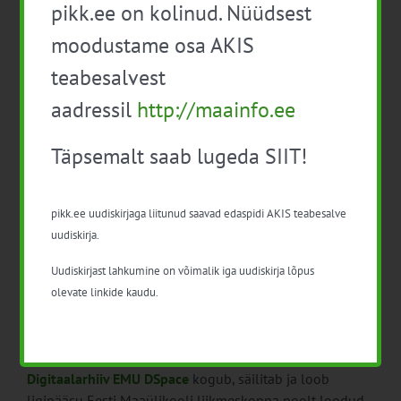
teadustöö ning põllumajanduskeskkonna seirega
pikk.ee on kolinud. Nüüdsest
tegeleb
Maaelu Teadmuskeskus
. 2023 koondati ühte
moodustame osa AKIS
asutusse nii varasem Põllumajandusuuringute Keskus
kui Eesti Taimekasvatuse Instituut.
teabesalvest
aadressil
http://maainfo.ee
Teadusvaldkonnad hõlmavad
sordiaretust
,
taimekaitset
,
taimebiotehnoloogiat
,
agrotehnoloogiaid
ja palju muud
Täpsemalt saab lugeda SIIT!
Uuri teavet nii põllumajanduskeskkonna seire,
mullastiku
ja maamajanduse uuringute kui ka
pikk.ee uudiskirjaga liitunud saavad edaspidi AKIS teabesalve
riiklike
sordivõrdluskatsete
kohta.
uudiskirja.
Maaeluvõrgustik koondab
innovatsiooniprojektide nimekirja
.
Uudiskirjast lahkumine on võimalik iga uudiskirja lõpus
olevate linkide kaudu.
Eesti Maaülikooli erinevate
instituutude osakondade
veebilehtedelt leiab nii publikatsioone kui kaitstud
väitekirju ja projekte.
Digitaalarhiiv EMU DSpace
kogub, säilitab ja loob
ligipääsu Eesti Maaülikooli liikmeskonna poolt loodud