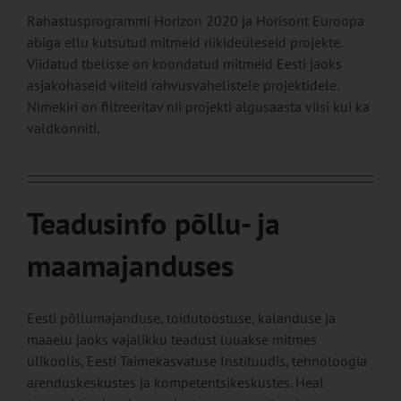
Rahastusprogrammi Horizon 2020 ja Horisont Euroopa
abiga ellu kutsutud mitmeid riikideüleseid projekte.
Viidatud tbelisse on koondatud mitmeid Eesti jaoks
asjakohaseid viiteid rahvusvahelistele projektidele.
Nimekiri on filtreeritav nii projekti algusaasta viisi kui ka
valdkonniti.
Teadusinfo põllu- ja
maamajanduses
Eesti põllumajanduse, toidutööstuse, kalanduse ja
maaelu jaoks vajalikku teadust luuakse mitmes
ülikoolis, Eesti Taimekasvatuse Instituudis
, tehnoloogia
arenduskeskustes ja kompetentsikeskustes.
Heal