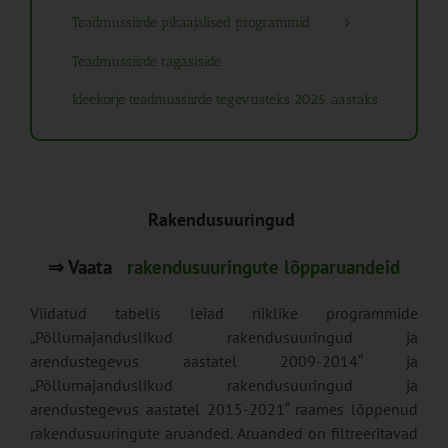
Teadmussiirde pikaajalised programmid
Teadmussiirde tagasiside
Ideekorje teadmussiirde tegevusteks 2025. aastaks
Rakendusuuringud
⇒ Vaata
rakendusuuringute lõpparuandeid
Viidatud tabelis leiad riiklike programmide
„Põllumajanduslikud rakendusuuringud ja
arendustegevus aastatel 2009-2014“ ja
„Põllumajanduslikud rakendusuuringud ja
arendustegevus aastatel 2015-2021“ raames lõppenud
rakendusuuringute aruanded. Aruanded on filtreeritavad