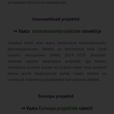
nii aastate viisi kui ka valdkonniti.
Innovaatilised projektid
⇒ Vaata
innovatsiooniprojektide
nimekirja
Viidatud lehel olev teave keskendub Innovatsioonile
põllumajanduses. Tabelis on koondatud kõik Eesti
maaelu arengukava (MAK) 2014–2020 „Koostöö”
meetme raames rahastatud projektid. Iga tabelis
nimetatud projekti juurde on lisatud viited selle projekti
teema ja/või lõpparuande kohta. Lisaks sellele on
valminud mitmetest projektidest tutvustavad artiklid.
Euroopa projektid
⇒ Vaata
Euroopa projektide
tabelit