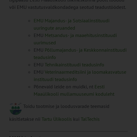
või EMU vastutusvaldkondadega seotud teadustöödest.
EMU Majandus- ja Sotsiaalinstituudi
uuringute aruanded
EMU
Metsandus- ja maaehitusinstituudi
uurimused
EMU
Põllumajandus- ja Keskkonnainstituudi
teadusinfo
EMU
Tehnikainstituudi teadusinfo
EMU
Veterinaarmeditsiini ja loomakasvatuse
instituudi teadusinfo
Põnevaid leide on muidki, nt
Eesti
Maaülikooli mullamuuseumi koduleht
Toidu tootmise ja loodusvarade teemasid
käsitletakse nii
Tartu Ülikoolis
kui
TalTechis