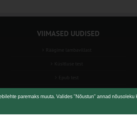
VIIMASED UUDISED
Räägime lambavillast
Küsitluse test
Epub test
Ürituste tagasiside kokkuvõte 2024
eebilehte paremaks muuta. Valides "Nõustun" annad nõusoleku 
Roheülemineku teekaart aitab muuta Eesti
toidutootmise ja tarbimise kestlikumaks