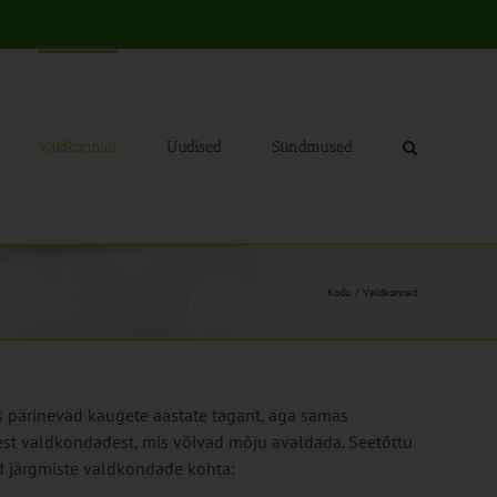
Valdkonnad
Uudised
Sündmused
Kodu
Valdkonnad
 pärinevad kaugete aastate tagant, aga samas
st valdkondadest, mis võivad mõju avaldada. Seetõttu
eid järgmiste valdkondade kohta: