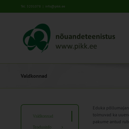
Skip
Tel: 5201078
|
info@pikk.ee
to
content
Valdkonnad
Eduka põllumajand
toimuvad ka uuend
Valdkonnad
pakume antud rubri
Teadusinfo