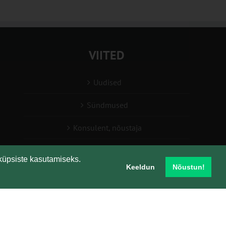
VIITED
Uudised
Sündmused
Konsulent, nõustaja
Teabesalv
küpsiste kasutamiseks.
Keeldun
Nõustun!
Liitu uudiskirjaga