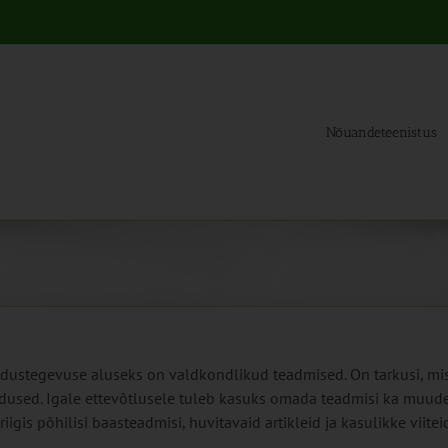
Nõuandeteenistus
ustegevuse aluseks on valdkondlikud teadmised. On tarkusi, mis
used. Igale ettevõtlusele tuleb kasuks omada teadmisi ka muude
igis põhilisi baasteadmisi, huvitavaid artikleid ja kasulikke viit