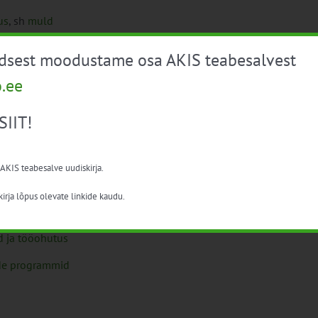
us
, sh
muld
üdsest moodustame osa AKIS teabesalvest
tus
, sh
l
oomade heaolu
o.ee
duskeskkond
SIIT!
ine
avaneb veebileht
https://toiduteave.ee/
)
 AKIS teabesalve uudiskirja.
us
irja lõpus olevate linkide kaudu.
ndus
d ja tööohutus
de programmid