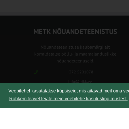
METK NÕUANDETEENISTUS
Nõuandeteenistuse kaubamärgi alt
korraldatalse põllu- ja maamajanduslikke
nõuandeteenuseid.
+372 5201078
info@pikk.ee
Veebilehel kasutatakse küpsiseid, mis aitavad meil oma v
Rohkem teavet leiate meie veebilehe kasutustingimustest.
Kirjuta meile!