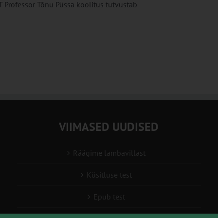
T Professor Tõnu Püssa koolitus tutvustab
VIIMASED UUDISED
Räägime lambavillast
Küsitluse test
Epub test