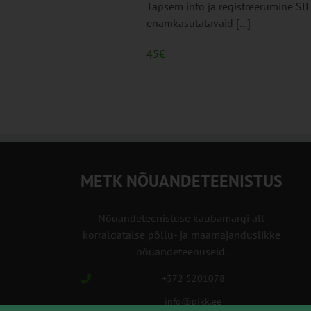
Täpsem info ja registreerumine SII
enamkasutatavaid [...]
45€
METK NÕUANDETEENISTUS
Nõuandeteenistuse kaubamärgi alt
korraldatalse põllu- ja maamajanduslikke
nõuandeteenuseid.
+372 5201078
info@pikk.ee