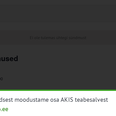
Ei ole tulemas ühtegi sündmust
mused
00
üdsest moodustame osa AKIS teabesalvest
o.ee
 22.-23. jaanuar 2025