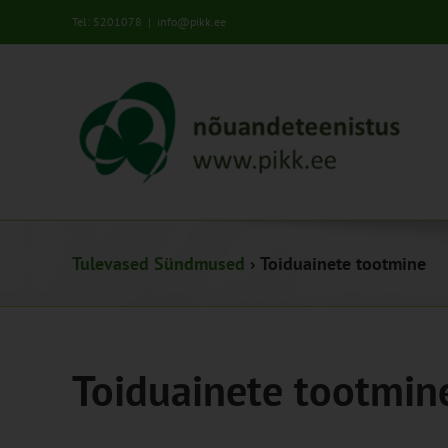
Skip
Tel: 5201078
|
info@pikk.ee
to
content
Tulevased Sündmused
› Toiduainete tootmine
Toiduainete tootmin