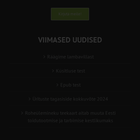
Kirjuta meile!
VIIMASED UUDISED
Räägime lambavillast
Küsitluse test
Epub test
Ürituste tagasiside kokkuvõte 2024
Roheülemineku teekaart aitab muuta Eesti
toidutootmise ja tarbimise kestlikumaks