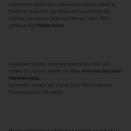
julgustades noori valima põllumehe vastutusrikast ja
huvitavat elukutset. See omakorda tagab Eesti riigi
toiduga varustamise jätkusuutlikkuse,“ rääkis MESi
juhatuse liige
Meelis Annus
.
Kandidaate parima taimekasvataja konkursile saab
esitada 15. juulini. Lisainfo on leitav
www.mes.ee/parim-
taimekasvataja
.
Aunimetus antakse üle sügisel Eesti Põllumajandus-
Kaubanduskoja lõikuspeol.
Maaelu Edendamise Sihtasutuse eesmärk on toetada ja