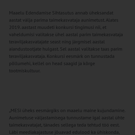
Maaelu Edendamise Sihtasutus annab üheksandat
aastat välja parima taimekasvataja aunimetust. Alates
2019. aastast muudeti konkursi tingimusi nii, et
vaheldumisi valitakse ühel aastal parim taimekasvataja
teraviljakasvatajate seast ning järgmisel aastal
aiandustootjate hulgast. Sel aastal valitakse taas parim
teraviljakasvataja. Konkursi eesmärk on tunnustada
põllumehi, kellel on head saagid ja kõrge
tootmiskultuur.
„MESi üheks eesmärgiks on maaelu maine kujundamine.
Aunimetuse väljastamisega tunnustame igal aastal ühte
taimekasvatajat, tänades sellega teda tehtud töö eest.
Läbi meediakajastuse jõuavad edulood ka ühiskonda,