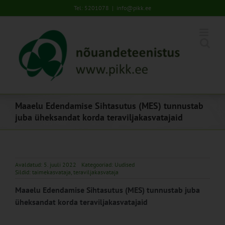
Skip
Tel: 5201078
|
info@pikk.ee
to
content
Maaelu Edendamise Sihtasutus (MES) tunnustab
juba üheksandat korda teraviljakasvatajaid
Avaldatud: 5. juuli 2022
Kategooriad:
Uudised
Sildid:
taimekasvataja
,
teraviljakasvataja
Maaelu Edendamise Sihtasutus (MES) tunnustab juba
üheksandat korda teraviljakasvataj
aid