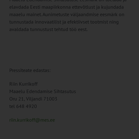
elavdada Eesti maapiirkonna ettevõtlust ja kujundada
maaelu mainet. Aunimetuste väljaandmise eesmärk on
tunnustada innovaatilist ja efektiivset tootmist ning
avaldada tunnustust tehtud töö eest.
Pressiteate edastas:
Riin Kurrikoff
Maaelu Edendamise Sihtasutus
Oru 21, Viljandi 71003
tel 648 4920
riin.kurrikoff@mes.ee