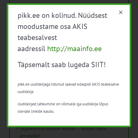
Räägime lambavillast
pikk.ee on kolinud. Nüüdsest
Küsitluse test
moodustame osa AKIS
teabesalvest
Epub test
aadressil
http://maainfo.ee
Ürituste tagasiside kokkuvõte 2024
Täpsemalt saab lugeda SIIT!
Roheülemineku teekaart aitab muuta Eesti
toidutootmise ja tarbimise kestlikumaks
pikk.ee uudiskirjaga liitunud saavad edaspidi AKIS teabesalve
Raadamisvabade toodete määrus mõjutab
uudiskirja.
paljusid toidutootjaid
Uudiskirjast lahkumine on võimalik iga uudiskirja lõpus
Põllupäevadel näidatakse keskkonnasõbraliku
olevate linkide kaudu.
majandamise olemust
Orgaaniline süsinik mullas – kuidas seda
arvutada?