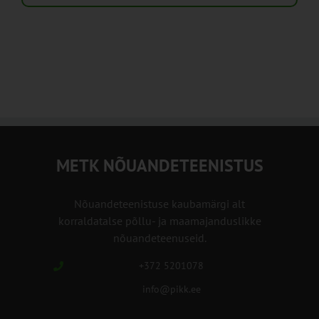
METK NÕUANDETEENISTUS
Nõuandeteenistuse kaubamärgi alt
korraldatalse põllu- ja maamajanduslikke
nõuandeteenuseid.
+372 5201078
info@pikk.ee