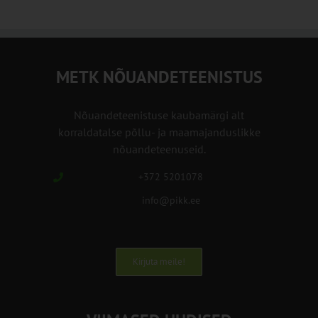
METK NÕUANDETEENISTUS
Nõuandeteenistuse kaubamärgi alt
korraldatalse põllu- ja maamajanduslikke
nõuandeteenuseid.
+372 5201078
info@pikk.ee
Kirjuta meile!