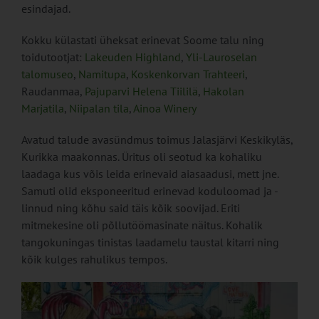
esindajad.
Kokku külastati üheksat erinevat Soome talu ning
toidutootjat:
Lakeuden Highland
,
Yli-Lauroselan
talomuseo
,
Namitupa
,
Koskenkorvan Trahteeri
,
Raudanmaa,
Pajuparvi Helena Tiililä
,
Hakolan
Marjatila
,
Niipalan tila
,
Ainoa Winery
Avatud talude avasündmus toimus Jalasjärvi Keskikyläs,
Kurikka maakonnas. Üritus oli seotud ka kohaliku
laadaga kus võis leida erinevaid aiasaadusi, mett jne.
Samuti olid eksponeeritud erinevad koduloomad ja -
linnud ning kõhu said täis kõik soovijad. Eriti
mitmekesine oli põllutöömasinate näitus. Kohalik
tangokuningas tinistas laadamelu taustal kitarri ning
kõik kulges rahulikus tempos.