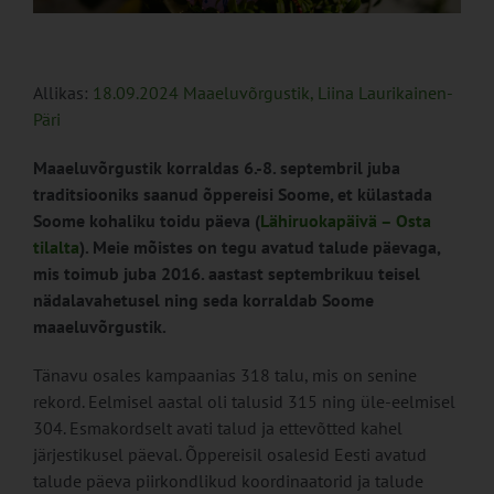
Allikas:
18.09.2024 Maaeluvõrgustik, Liina Laurikainen-
Päri
Maaeluvõrgustik korraldas 6.-8. septembril juba
traditsiooniks saanud õppereisi Soome, et külastada
Soome kohaliku toidu päeva (
Lähiruokapäivä – Osta
tilalta
). Meie mõistes on tegu avatud talude päevaga,
mis toimub juba 2016. aastast septembrikuu teisel
nädalavahetusel ning seda korraldab Soome
maaeluvõrgustik.
Tänavu osales kampaanias 318 talu, mis on senine
rekord. Eelmisel aastal oli talusid 315 ning üle-eelmisel
304. Esmakordselt avati talud ja ettevõtted kahel
järjestikusel päeval. Õppereisil osalesid Eesti avatud
talude päeva piirkondlikud koordinaatorid ja talude