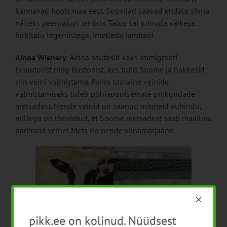
kannavad hoolt maa eest. Soovijad saavad endale sinna
näiteks peenrajupi rentida. Talus sai tutvuda väikese
hobitalu tegemistega, imetleda lambaid.
Ainoa Wienery.
Ainoa asutasid kaks immigranti
Ecuadorist ning Bostonist, kes tulid Soome ja hakkasid
siin veini valmistama. Parim tooraine veinide
valmistamiseks tuleb põhjapoolsemate piirkondade
metsadest. Nende veinid on saanud mitmeid auhindu,
millega on tõestatud, et Soome metsadest saab maailma
parimaid veine! Mets on nende viinamarjaaed.
pikk.ee on kolinud. Nüüdsest