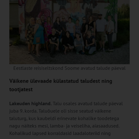
Eestlaste reisiseltskond Soome avatud talude päeval
Väikene ülevaade külastatud taludest ning
tootjatest
Lakeuden highland.
Talu osales avatud talude päeval
juba 9. korda. Taluõuele oli sisse seatud väikene
taluturg, kus kaubeldi erinevate kohalike toodetega
nagu näiteks mesi, lamba- ja veiseliha, aiasaadused.
Kohalikud lapsed korraldasid laadaloteriid ning