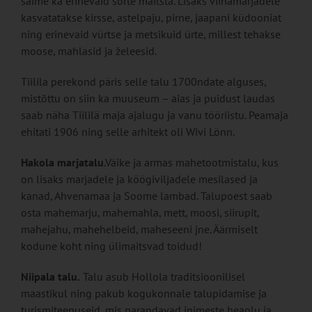
saime ka erinevaid sorte maitsta. Lisaks viinamarjadele
kasvatatakse kirsse, astelpaju, pirne, jaapani küdooniat
ning erinevaid vürtse ja metsikuid ürte, millest tehakse
moose, mahlasid ja želeesid.
Tiilila perekond päris selle talu 1700ndate alguses,
mistõttu on siin ka muuseum – aias ja puidust laudas
saab näha Tiililä maja ajalugu ja vanu tööriistu. Peamaja
ehitati 1906 ning selle arhitekt oli Wivi Lönn.
Hakola marjatalu
.Väike ja armas mahetootmistalu, kus
on lisaks marjadele ja köögiviljadele mesilased ja
kanad, Ahvenamaa ja Soome lambad. Talupoest saab
osta mahemarju, mahemahla, mett, moosi, siirupit,
mahejahu, mahehelbeid, maheseeni jne. Äärmiselt
kodune koht ning ülimaitsvad toidud!
Niipala talu.
Talu asub Hollola traditsioonilisel
maastikul ning pakub kogukonnale talupidamise ja
turismiteenuseid, mis parandavad inimeste heaolu ja