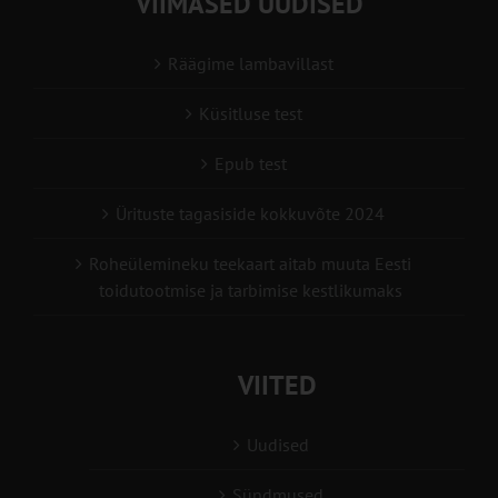
VIIMASED UUDISED
Räägime lambavillast
Küsitluse test
Epub test
Ürituste tagasiside kokkuvõte 2024
Roheülemineku teekaart aitab muuta Eesti
toidutootmise ja tarbimise kestlikumaks
VIITED
Uudised
Sündmused