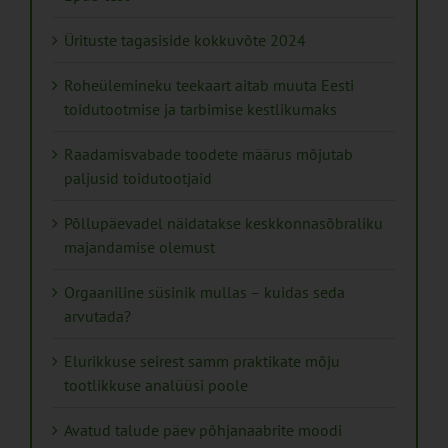
Ürituste tagasiside kokkuvõte 2024
Roheülemineku teekaart aitab muuta Eesti
toidutootmise ja tarbimise kestlikumaks
Raadamisvabade toodete määrus mõjutab
paljusid toidutootjaid
Põllupäevadel näidatakse keskkonnasõbraliku
majandamise olemust
Orgaaniline süsinik mullas – kuidas seda
arvutada?
Elurikkuse seirest samm praktikate mõju
tootlikkuse analüüsi poole
Avatud talude päev põhjanaabrite moodi