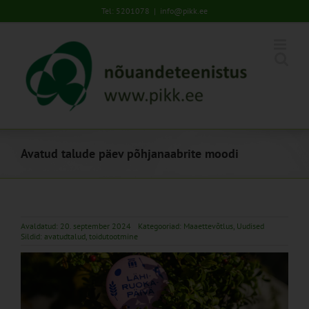
Skip
Tel: 5201078
|
info@pikk.ee
to
content
Avatud talude päev põhjanaabrite moodi
Avaldatud: 20. september 2024
Kategooriad:
Maaettevõtlus
,
Uudised
Sildid:
avatudtalud
,
toidutootmine