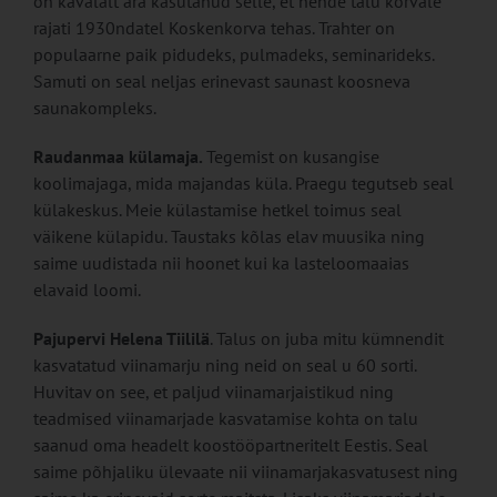
on kavalalt ära kasutanud selle, et nende talu kõrvale
rajati 1930ndatel Koskenkorva tehas. Trahter on
populaarne paik pidudeks, pulmadeks, seminarideks.
Samuti on seal neljas erinevast saunast koosneva
saunakompleks.
Raudanmaa külamaja.
Tegemist on kusangise
koolimajaga, mida majandas küla. Praegu tegutseb seal
külakeskus. Meie külastamise hetkel toimus seal
väikene külapidu. Taustaks kõlas elav muusika ning
saime uudistada nii hoonet kui ka lasteloomaaias
elavaid loomi.
Pajupervi Helena Tiililä
. Talus on juba mitu kümnendit
kasvatatud viinamarju ning neid on seal u 60 sorti.
Huvitav on see, et paljud viinamarjaistikud ning
teadmised viinamarjade kasvatamise kohta on talu
saanud oma headelt koostööpartneritelt Eestis. Seal
saime põhjaliku ülevaate nii viinamarjakasvatusest ning