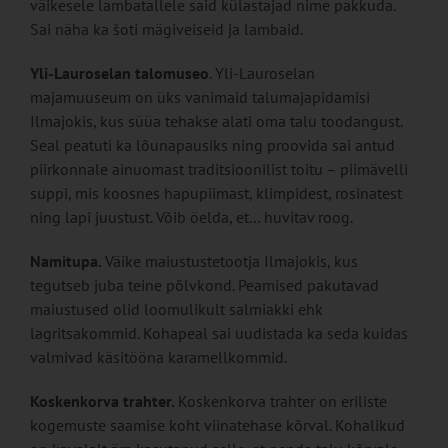
väikesele lambatallele said külastajad nime pakkuda.
Sai näha ka šoti mägiveiseid ja lambaid.
Yli-Lauroselan talomuseo
. Yli-Lauroselan
majamuuseum on üks vanimaid talumajapidamisi
Ilmajokis, kus süüa tehakse alati oma talu toodangust.
Seal peatuti ka lõunapausiks ning proovida sai antud
piirkonnale ainuomast traditsioonilist toitu – piimävelli
suppi, mis koosnes hapupiimast, klimpidest, rosinatest
ning lapi juustust. Võib öelda, et… huvitav roog.
Namitupa.
Väike maiustustetootja Ilmajokis, kus
tegutseb juba teine põlvkond. Peamised pakutavad
maiustused olid loomulikult salmiakki ehk
lagritsakommid. Kohapeal sai uudistada ka seda kuidas
valmivad käsitööna karamellkommid.
Koskenkorva trahter.
Koskenkorva trahter on eriliste
kogemuste saamise koht viinatehase kõrval. Kohalikud