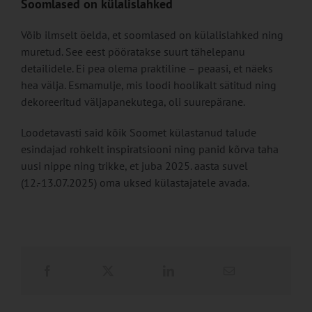
Soomlased on külalislahked
Võib ilmselt öelda, et soomlased on külalislahked ning
muretud. See eest pööratakse suurt tähelepanu
detailidele. Ei pea olema praktiline – peaasi, et näeks
hea välja. Esmamulje, mis loodi hoolikalt sätitud ning
dekoreeritud väljapanekutega, oli suurepärane.
Loodetavasti said kõik Soomet külastanud talude
esindajad rohkelt inspiratsiooni ning panid kõrva taha
uusi nippe ning trikke, et juba 2025. aasta suvel
(12.-13.07.2025) oma uksed külastajatele avada.