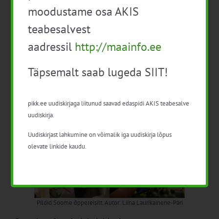
moodustame osa AKIS
teabesalvest
aadressil
http://maainfo.ee
Täpsemalt saab lugeda SIIT!
pikk.ee uudiskirjaga liitunud saavad edaspidi AKIS teabesalve
uudiskirja.
Uudiskirjast lahkumine on võimalik iga uudiskirja lõpus
olevate linkide kaudu.
Pildid Soome õppereisilt. Autor: Liina Laurikainene-Päri