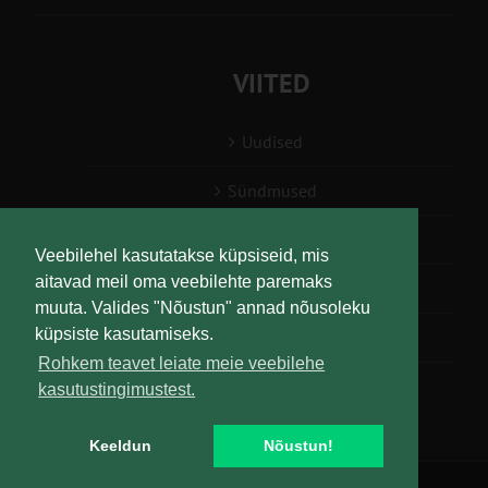
VIITED
Uudised
Sündmused
Konsulent, nõustaja
Veebilehel kasutatakse küpsiseid, mis
aitavad meil oma veebilehte paremaks
Teabesalv
muuta. Valides "Nõustun" annad nõusoleku
küpsiste kasutamiseks.
Liitu uudiskirjaga
Rohkem teavet leiate meie veebilehe
kasutustingimustest.
Keeldun
Nõustun!