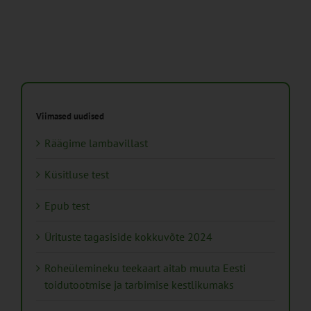
Viimased uudised
Räägime lambavillast
Küsitluse test
Epub test
Ürituste tagasiside kokkuvõte 2024
Roheülemineku teekaart aitab muuta Eesti
toidutootmise ja tarbimise kestlikumaks