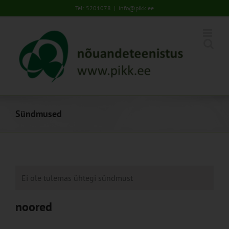
Skip
Tel: 5201078
|
info@pikk.ee
to
content
Sündmused
Ei ole tulemas ühtegi sündmust
noored