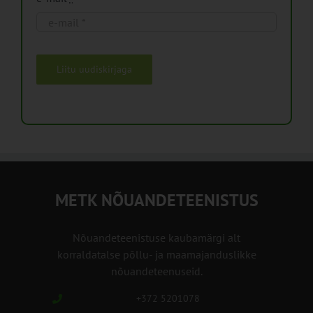
Liitu uudiskirjaga
METK NÕUANDETEENISTUS
Nõuandeteenistuse kaubamärgi alt
korraldatalse põllu- ja maamajanduslikke
nõuandeteenuseid.
+372 5201078