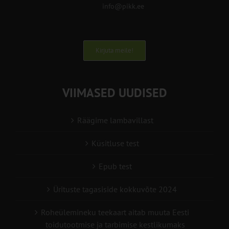
info@pikk.ee
Kirjuta meile!
VIIMASED UUDISED
Räägime lambavillast
Küsitluse test
Epub test
Ürituste tagasiside kokkuvõte 2024
Roheülemineku teekaart aitab muuta Eesti
toidutootmise ja tarbimise kestlikumaks