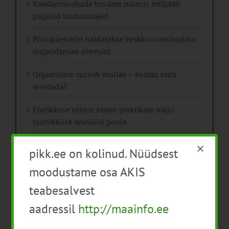
Raadamisvabade toodete määrus mõjutab
paljusid toidutootjaid
Põllupäevadel näidatakse keskkonnasõbraliku
majandamise olemust
Orgaaniline süsinik mullas – kuidas seda
arvutada?
Elurikkuse seirest samm praktikate mõju
tootlikkuse analüüsi poole
Avatud talude päev põhjanaabrite moodi
pikk.ee on kolinud. Nüüdsest
moodustame osa AKIS
teabesalvest
aadressil
http://maainfo.ee
Arhiiv