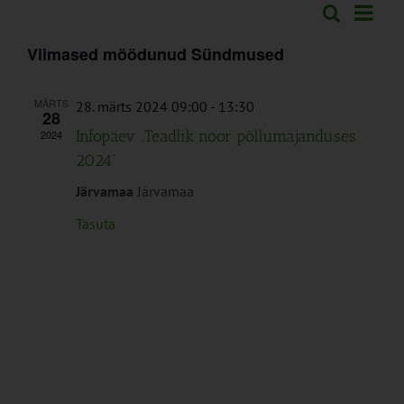
Sündm
Otsi
Sündmused
Lühiva
Views
Search
Viimased möödunud Sündmused
Naviga
and
Views
MÄRTS
28. märts 2024 09:00
-
13:30
28
Navigation
Infopäev „Teadlik noor põllumajanduses
2024
2024“
Järvamaa
Järvamaa
Tasuta