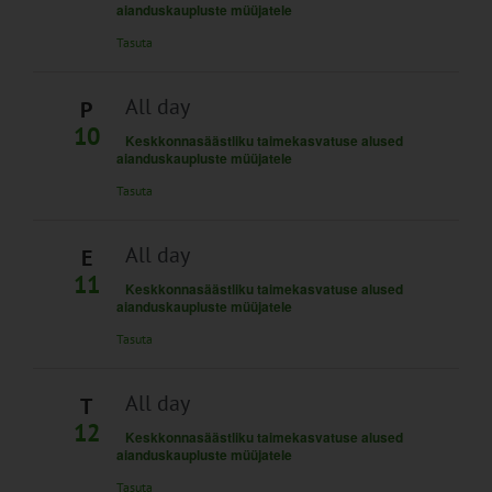
aianduskaupluste müüjatele
Tasuta
All day
P
10
Keskkonnasäästliku taimekasvatuse alused
aianduskaupluste müüjatele
Tasuta
All day
E
11
Keskkonnasäästliku taimekasvatuse alused
aianduskaupluste müüjatele
Tasuta
All day
T
12
Keskkonnasäästliku taimekasvatuse alused
aianduskaupluste müüjatele
Tasuta