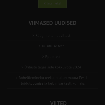
Kirjuta meile!
VIIMASED UUDISED
Räägime lambavillast
Küsitluse test
Epub test
Ürituste tagasiside kokkuvõte 2024
Roheülemineku teekaart aitab muuta Eesti
toidutootmise ja tarbimise kestlikumaks
VIITED