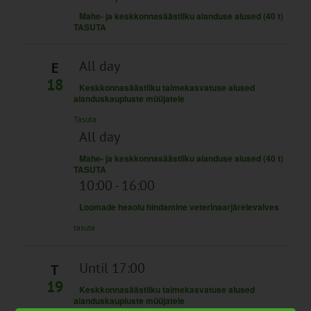
Mahe- ja keskkonnasäästliku aianduse alused (40 t)
TASUTA
All day
E
18
Keskkonnasäästliku taimekasvatuse alused
aianduskaupluste müüjatele
Tasuta
All day
Mahe- ja keskkonnasäästliku aianduse alused (40 t)
TASUTA
10:00
-
16:00
Loomade heaolu hindamine veterinaarjärelevalves
tasuta
Until 17:00
T
19
Keskkonnasäästliku taimekasvatuse alused
aianduskaupluste müüjatele