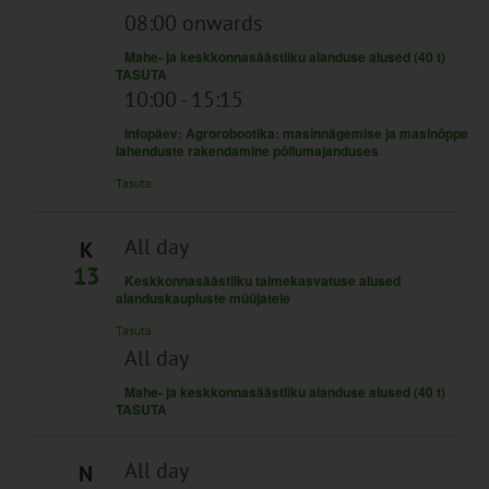
08:00 onwards
Mahe- ja keskkonnasäästliku aianduse alused (40 t)
TASUTA
10:00
-
15:15
Infopäev: Agrorobootika: masinnägemise ja masinõppe
lahenduste rakendamine põllumajanduses
Tasuta
All day
K
13
Keskkonnasäästliku taimekasvatuse alused
aianduskaupluste müüjatele
Tasuta
All day
Mahe- ja keskkonnasäästliku aianduse alused (40 t)
TASUTA
All day
N