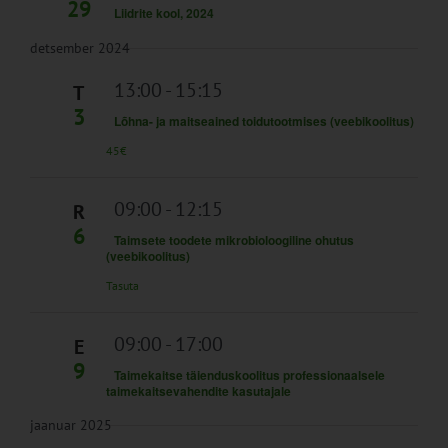
29
Liidrite kool, 2024
detsember 2024
13:00
-
15:15
T
3
Lõhna- ja maitseained toidutootmises (veebikoolitus)
45€
09:00
-
12:15
R
6
Taimsete toodete mikrobioloogiline ohutus
(veebikoolitus)
Tasuta
09:00
-
17:00
E
9
Taimekaitse täienduskoolitus professionaalsele
taimekaitsevahendite kasutajale
jaanuar 2025