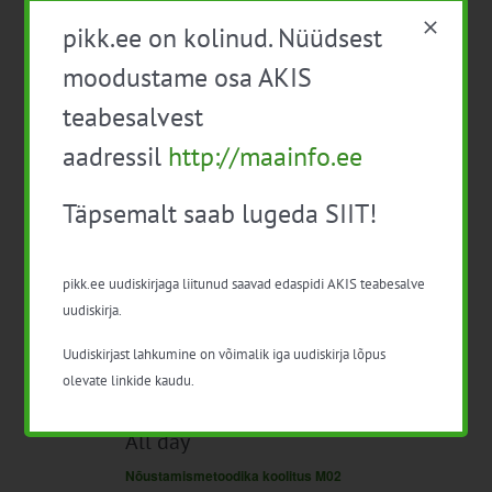
Tasuta
pikk.ee on kolinud. Nüüdsest
All day
moodustame osa AKIS
Mahe- ja keskkonnasäästliku aianduse alused (40 t)
TASUTA
teabesalvest
10:00
-
17:00
aadressil
http://maainfo.ee
EPKK konverents: Teraviljafoorum 2024
Tasuta
Täpsemalt saab lugeda SIIT!
All day
K
20
pikk.ee uudiskirjaga liitunud saavad edaspidi AKIS teabesalve
Mahe- ja keskkonnasäästliku aianduse alused (40 t)
TASUTA
uudiskirja.
Uudiskirjast lahkumine on võimalik iga uudiskirja lõpus
Until 17:00
N
olevate linkide kaudu.
21
Mahe- ja keskkonnasäästliku aianduse alused (40 t)
TASUTA
All day
Nõustamismetoodika koolitus M02