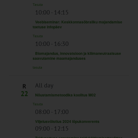
Tasuta
10:00
-
14:15
Veebiseminar: Keskkonnasõbraliku majandamise
toetuse infopäev
Tasuta
10:00
-
16:30
Biomajandus, innovatsioon ja kliimaneutraalsuse
saavutamine maamajanduses
tasuta
All day
R
22
Nõustamismetoodika koolitus M02
Tasuta
08:00
-
17:00
Viljelusvõistlus 2024 lõpukonverents
09:00
-
12:15