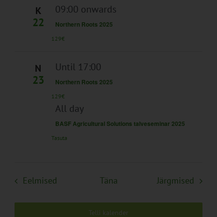
09:00 onwards
K
22
Northern Roots 2025
129€
Until 17:00
N
23
Northern Roots 2025
129€
All day
BASF Agricultural Solutions talveseminar 2025
Tasuta
Sündmused
Sünd
Eelmised
Täna
Järgmised
Telli kalender