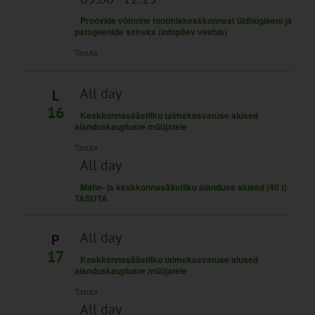
Proovide võtmine tootmiskeskkonnast üldhügieeni ja
patogeenide seireks (infopäev veebis)
Tasuta
All day
L
16
Keskkonnasäästliku taimekasvatuse alused
aianduskaupluste müüjatele
Tasuta
All day
Mahe- ja keskkonnasäästliku aianduse alused (40 t)
TASUTA
All day
P
17
Keskkonnasäästliku taimekasvatuse alused
aianduskaupluste müüjatele
Tasuta
All day