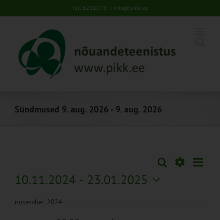
Skip
Tel: 5201078
|
info@pikk.ee
to
content
Sündmused 9. aug. 2026 - 9. aug. 2026
Sündm
Otsi
Sündmused
Lühiva
Views
Näita
10.11.2024
 - 
23.01.2025
Search
Naviga
Filtreid
Vali
and
november 2024
kuupäev.
Views