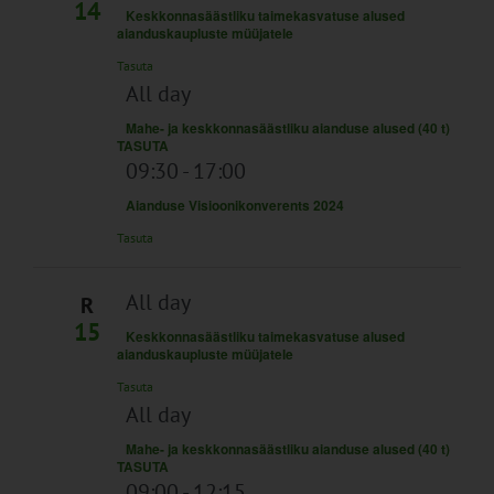
14
Keskkonnasäästliku taimekasvatuse alused
aianduskaupluste müüjatele
Tasuta
All day
Mahe- ja keskkonnasäästliku aianduse alused (40 t)
TASUTA
09:30
-
17:00
Aianduse Visioonikonverents 2024
Tasuta
All day
R
15
Keskkonnasäästliku taimekasvatuse alused
aianduskaupluste müüjatele
Tasuta
All day
Mahe- ja keskkonnasäästliku aianduse alused (40 t)
TASUTA
09:00
-
12:15