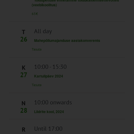
Toidupettuse ennetamine toidukäitlemisettevõttes
(veebikoolitus)
65€
All day
T
26
Mahepõllumajanduse aastakonverents
Tasuta
10:00
-
15:30
K
27
Kartulipäev 2024
Tasuta
10:00 onwards
N
28
Liidrite kool, 2024
Until 17:00
R