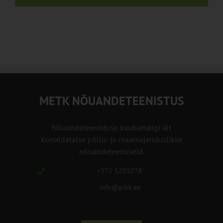
METK NÕUANDETEENISTUS
Nõuandeteenistuse kaubamärgi alt
korraldatalse põllu- ja maamajanduslikke
nõuandeteenuseid.
+372 5201078
info@pikk.ee