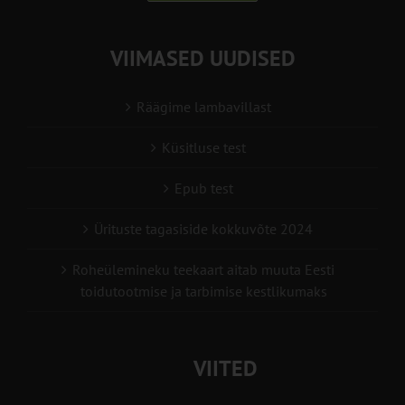
VIIMASED UUDISED
Räägime lambavillast
Küsitluse test
Epub test
Ürituste tagasiside kokkuvõte 2024
Roheülemineku teekaart aitab muuta Eesti
toidutootmise ja tarbimise kestlikumaks
VIITED