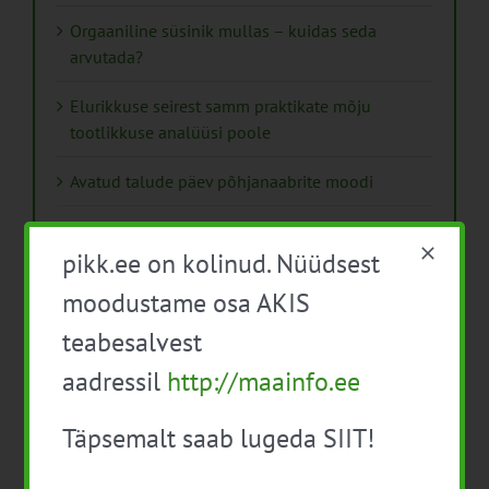
Orgaaniline süsinik mullas – kuidas seda
arvutada?
Elurikkuse seirest samm praktikate mõju
tootlikkuse analüüsi poole
Avatud talude päev põhjanaabrite moodi
pikk.ee on kolinud. Nüüdsest
moodustame osa AKIS
Arhiiv
teabesalvest
Arhiiv
aadressil
http://maainfo.ee
Täpsemalt saab lugeda SIIT!