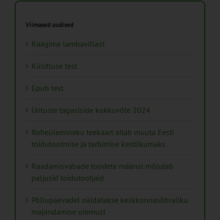
Viimased uudised
Räägime lambavillast
Küsitluse test
Epub test
Ürituste tagasiside kokkuvõte 2024
Roheülemineku teekaart aitab muuta Eesti
toidutootmise ja tarbimise kestlikumaks
Raadamisvabade toodete määrus mõjutab
paljusid toidutootjaid
Põllupäevadel näidatakse keskkonnasõbraliku
majandamise olemust