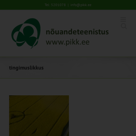
Skip
Tel: 5201078
|
info@pikk.ee
to
content
tingimuslikkus