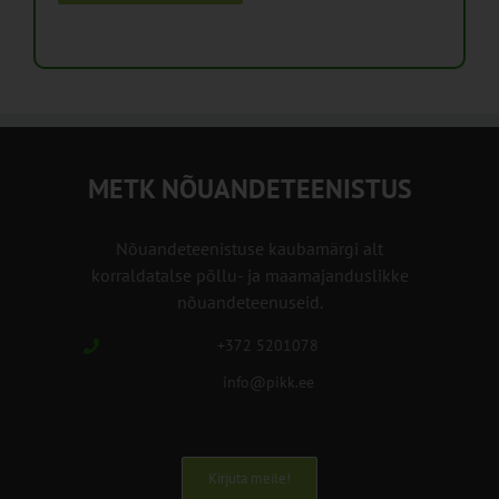
METK NÕUANDETEENISTUS
Nõuandeteenistuse kaubamärgi alt
korraldatalse põllu- ja maamajanduslikke
nõuandeteenuseid.
+372 5201078
info@pikk.ee
Kirjuta meile!