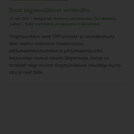
Ilmus tingimuslikkuse veebitrükis
21. mai 2024
|
Kategooriad:
Keskkond
,
Loomakasvatus
,
Taimekasvatus
,
Uudised
|
Sildid:
loomatoetus
,
pindalatoetus
,
tingimuslikkus
Tingimuslikkus seob ÜPP pindala- ja loomatoetuste
täies mahus maksmise maakasutuse,
põllumajandustootmise ja põllumajandusliku
tegevusega seotud nõuete järgimisega. Seega on
tootjatel väga oluline tingimuslikkuse nõuetega kursis
olla ja neid täita.